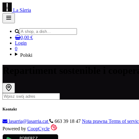
La Sàrria
Open
main
menu
0,00 €
Login
0
Polski
Repartiment sostenible i cooper
Kontakt
lasarria@lasarria.cat
663 39 18 47
Nota prawna
Terms of servi
Powered by
CoopCycle