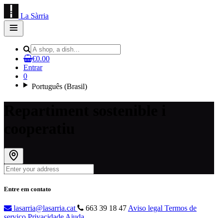
La Sàrria
Open
main
menu
€0.00
Entrar
0
Português (Brasil)
Repartiment sostenible i
cooperatiu
Entre em contato
lasarria@lasarria.cat
663 39 18 47
Aviso legal
Termos de
serviço
Privacidade
Ajuda